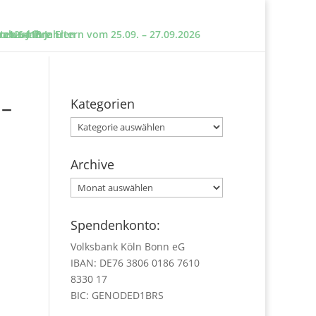
e und ihre Eltern vom 25.09. – 27.09.2026
sten um?
n 12 – 18 Jahren
 ab 6 Jahre
 –
Kategorien
Kategorien
Archive
Archive
Spendenkonto:
Volksbank Köln Bonn eG
IBAN: DE76 3806 0186 7610
8330 17
BIC: GENODED1BRS