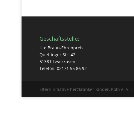
Geschäftsstelle:
Ute Braun-Ehrenpreis
Quettinger Str. 42
51381 Leverkusen
Telefon: 02171 55 86 92
Elterninitiative herzkranker Kinder, Köln e. V. 