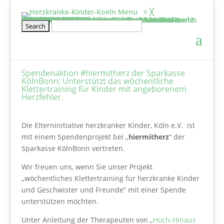
Menu
≡
╳
Informieren
Über uns
Film: Projekte der Elterninitiative
Aufgaben & Ziele
Entstehung
Satzung
Vorstand
Kontakt
Schirmherr/frau
Tätigkeitsbericht
2025
2024
2023
2022
2021
2020
Projekte
Kölner Klinikclowns
Kunsttherapie
Besuchsdienst
Elternwohnung
Netzwerke und links
Wissenswertes
BHVK
Herzfenster & Info
Newsletter BVHK
Mitmachen
Veranstaltung
Geschwisterseminar für gesunde Kinder von 6 – 12 Jahre und ihre Eltern vom 25.09. – 27.09.2026
2026-Seminar für Eltern: Wir gehe ich mit meinen Ängsten um?
Wellenreiten- und Surf Kurs für herzkranke Teenies von 12 – 18 Jahren
Klettertraining für herzkranke Kinder und Geschwister ab 6 Jahre
Rückblick
Erfahrungsberichte
Mitglied werden
Stammtisch für Eltern von herzkranken Kindern
Kontakt
Spenden
Jetzt Spenden
Spendeneinsatz
Aktuelle Spendenprojekte
Vielen Dank
Spendenbescheinigung
Freistellungsbescheid
Spendenaktion #hiermitherz der Sparkasse
KölnBonn: Unterstützt das wöchentliche
Klettertraining für Kinder mit angeborenem
Herzfehler.
Die Elterninitiative herzkranker Kinder, Köln e.V. ist
mit einem Spendenprojekt bei „
hiermitherz
“ der
Sparkasse KölnBonn vertreten.
Wir freuen uns, wenn Sie unser Projekt
„wöchentliches Klettertraining für herzkranke Kinder
und Geschwister und Freunde“ mit einer Spende
unterstützen möchten.
Unter Anleitung der Therapeuten von „
Hoch-Hinaus