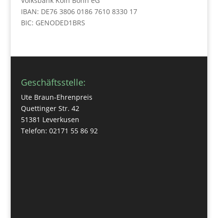
Volksbank Köln Bonn eG
IBAN: DE76 3806 0186 7610 8330 17
BIC: GENODED1BRS
Geschäftsstelle:
Ute Braun-Ehrenpreis
Quettinger Str. 42
51381 Leverkusen
Telefon: 02171 55 86 92