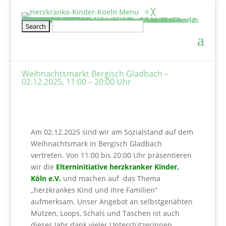
Menu
≡
╳
Informieren
Über uns
Film: Projekte der Elterninitiative
Aufgaben & Ziele
Entstehung
Satzung
Vorstand
Kontakt
Schirmherr/frau
Tätigkeitsbericht
2025
2024
2023
2022
2021
2020
Projekte
Kölner Klinikclowns
Kunsttherapie
Besuchsdienst
Elternwohnung
Netzwerke und links
Wissenswertes
BHVK
Herzfenster & Info
Newsletter BVHK
Mitmachen
Veranstaltung
Geschwisterseminar für gesunde Kinder von 6 – 12 Jahre und ihre Eltern vom 25.09. – 27.09.2026
2026-Seminar für Eltern: Wir gehe ich mit meinen Ängsten um?
Wellenreiten- und Surf Kurs für herzkranke Teenies von 12 – 18 Jahren
Klettertraining für herzkranke Kinder und Geschwister ab 6 Jahre
Rückblick
Erfahrungsberichte
Mitglied werden
Stammtisch für Eltern von herzkranken Kindern
Kontakt
Spenden
Jetzt Spenden
Spendeneinsatz
Aktuelle Spendenprojekte
Vielen Dank
Spendenbescheinigung
Freistellungsbescheid
Weihnachtsmarkt Bergisch Gladbach –
02.12.2025, 11:00 – 20:00 Uhr
Am 02.12.2025 sind wir am Sozialstand auf dem
Weihnachtsmark in Bergisch Gladbach
vertreten. Von 11:00 bis 20:00 Uhr präsentieren
wir die
Elterninitiative herzkranker Kinder,
Köln e.V.
und machen auf das Thema
„herzkrankes Kind und ihre Familien“
aufmerksam. Unser Angebot an selbstgenähten
Mützen, Loops, Schals und Taschen ist auch
dieses Jahr dank vieler Unterstützerinnen