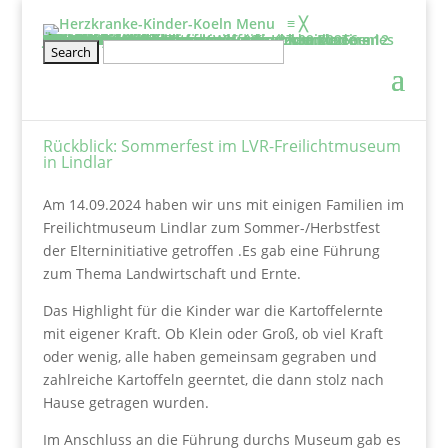
Menu
≡
╳
Informieren
Über uns
Film: Projekte der Elterninitiative
Aufgaben & Ziele
Entstehung
Satzung
Vorstand
Kontakt
Schirmherr/frau
Tätigkeitsbericht
2025
2024
2023
2022
2021
2020
Projekte
Kölner Klinikclowns
Kunsttherapie
Besuchsdienst
Elternwohnung
Netzwerke und links
Wissenswertes
BHVK
Herzfenster & Info
Newsletter BVHK
Mitmachen
Veranstaltung
Geschwisterseminar für gesunde Kinder von 6 – 12 Jahre und ihre Eltern vom 25.09. – 27.09.2026
2026-Seminar für Eltern: Wir gehe ich mit meinen Ängsten um?
Wellenreiten- und Surf Kurs für herzkranke Teenies von 12 – 18 Jahren
Klettertraining für herzkranke Kinder und Geschwister ab 6 Jahre
Rückblick
Erfahrungsberichte
Mitglied werden
Stammtisch für Eltern von herzkranken Kindern
Kontakt
Spenden
Jetzt Spenden
Spendeneinsatz
Aktuelle Spendenprojekte
Vielen Dank
Spendenbescheinigung
Freistellungsbescheid
Rückblick: Sommerfest im LVR-Freilichtmuseum
in Lindlar
Am 14.09.2024 haben wir uns mit einigen Familien im
Freilichtmuseum Lindlar zum Sommer-/Herbstfest
der Elterninitiative getroffen .Es gab eine Führung
zum Thema Landwirtschaft und Ernte.
Das Highlight für die Kinder war die Kartoffelernte
mit eigener Kraft. Ob Klein oder Groß, ob viel Kraft
oder wenig, alle haben gemeinsam gegraben und
zahlreiche Kartoffeln geerntet, die dann stolz nach
Hause getragen wurden.
Im Anschluss an die Führung durchs Museum gab es