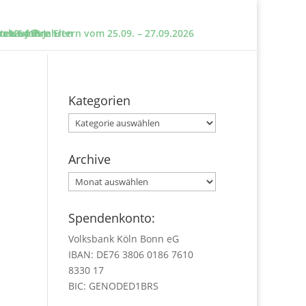
e und ihre Eltern vom 25.09. – 27.09.2026
sten um?
n 12 – 18 Jahren
 ab 6 Jahre
Kategorien
Kategorien
Archive
Archive
Spendenkonto:
Volksbank Köln Bonn eG
IBAN: DE76 3806 0186 7610
8330 17
BIC: GENODED1BRS