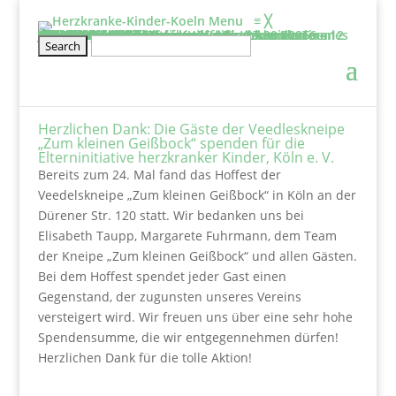
Menu
≡
╳
Informieren
Über uns
Film: Projekte der Elterninitiative
Aufgaben & Ziele
Entstehung
Satzung
Vorstand
Kontakt
Schirmherr/frau
Tätigkeitsbericht
2025
2024
2023
2022
2021
2020
Projekte
Kölner Klinikclowns
Kunsttherapie
Besuchsdienst
Elternwohnung
Netzwerke und links
Wissenswertes
BHVK
Herzfenster & Info
Newsletter BVHK
Mitmachen
Veranstaltung
Geschwisterseminar für gesunde Kinder von 6 – 12 Jahre und ihre Eltern vom 25.09. – 27.09.2026
2026-Seminar für Eltern: Wir gehe ich mit meinen Ängsten um?
Wellenreiten- und Surf Kurs für herzkranke Teenies von 12 – 18 Jahren
Klettertraining für herzkranke Kinder und Geschwister ab 6 Jahre
Rückblick
Erfahrungsberichte
Mitglied werden
Stammtisch für Eltern von herzkranken Kindern
Kontakt
Spenden
Jetzt Spenden
Spendeneinsatz
Aktuelle Spendenprojekte
Vielen Dank
Spendenbescheinigung
Freistellungsbescheid
Herzlichen Dank: Die Gäste der Veedleskneipe
„Zum kleinen Geißbock“ spenden für die
Elterninitiative herzkranker Kinder, Köln e. V.
Bereits zum 24. Mal fand das Hoffest der
Veedelskneipe „Zum kleinen Geißbock“ in Köln an der
Dürener Str. 120 statt.
Wir bedanken uns bei
Elisabeth Taupp, Margarete Fuhrmann, dem Team
der Kneipe „Zum kleinen Geißbock“ und allen Gästen.
Bei dem Hoffest spendet jeder Gast einen
Gegenstand, der zugunsten unseres Vereins
versteigert wird. Wir freuen uns über eine sehr hohe
Spendensumme, die wir entgegennehmen dürfen!
Herzlichen Dank für die tolle Aktion!