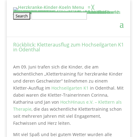
Menu
≡
╳
Informieren
Über uns
Film: Projekte der Elterninitiative
Aufgaben & Ziele
Entstehung
Satzung
Vorstand
Kontakt
Schirmherr/frau
Tätigkeitsbericht
2025
2024
2023
2022
2021
2020
Projekte
Kölner Klinikclowns
Kunsttherapie
Besuchsdienst
Elternwohnung
Netzwerke und links
Wissenswertes
BHVK
Herzfenster & Info
Newsletter BVHK
Mitmachen
Veranstaltung
Geschwisterseminar für gesunde Kinder von 6 – 12 Jahre und ihre Eltern vom 25.09. – 27.09.2026
2026-Seminar für Eltern: Wir gehe ich mit meinen Ängsten um?
Wellenreiten- und Surf Kurs für herzkranke Teenies von 12 – 18 Jahren
Klettertraining für herzkranke Kinder und Geschwister ab 6 Jahre
Rückblick
Erfahrungsberichte
Mitglied werden
Stammtisch für Eltern von herzkranken Kindern
Kontakt
Spenden
Jetzt Spenden
Spendeneinsatz
Aktuelle Spendenprojekte
Vielen Dank
Spendenbescheinigung
Freistellungsbescheid
Rückblick: Kletterausflug zum Hochseilgarten K1
in Odenthal
Am 09. Juni trafen sich die Kinder, die am
wöchentlichen „Klettertraining für herzkranke Kinder
und deren Geschwister“ teilnehmen zu einem
Kletter-Ausflug im
Hochseilgarten K1
in Odenthal. Mit
dabei waren die Kletter-TrainerInnen Corinna,
Katharina und Jan von
HochHinaus e.V. – Klettern als
Therapie
, die das wöchentliche Klettertraining schon
seit mehreren Jahren mit viel Engagement,
Fachwissen und Herz leiten.
Mit viel Spaß und bei gutem Wetter wurden alle