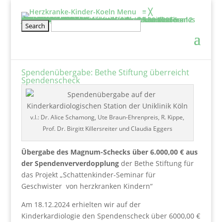
Menu
≡
╳
Informieren
Über uns
Film: Projekte der Elterninitiative
Aufgaben & Ziele
Entstehung
Satzung
Vorstand
Kontakt
Schirmherr/frau
Tätigkeitsbericht
2025
2024
2023
2022
2021
2020
Projekte
Kölner Klinikclowns
Kunsttherapie
Besuchsdienst
Elternwohnung
Netzwerke und links
Wissenswertes
BHVK
Herzfenster & Info
Newsletter BVHK
Mitmachen
Veranstaltung
Geschwisterseminar für gesunde Kinder von 6 – 12 Jahre und ihre Eltern vom 25.09. – 27.09.2026
2026-Seminar für Eltern: Wir gehe ich mit meinen Ängsten um?
Wellenreiten- und Surf Kurs für herzkranke Teenies von 12 – 18 Jahren
Klettertraining für herzkranke Kinder und Geschwister ab 6 Jahre
Rückblick
Erfahrungsberichte
Mitglied werden
Stammtisch für Eltern von herzkranken Kindern
Kontakt
Spenden
Jetzt Spenden
Spendeneinsatz
Aktuelle Spendenprojekte
Vielen Dank
Spendenbescheinigung
Freistellungsbescheid
Spendenübergabe: Bethe Stiftung überreicht
Spendenscheck
v.l.: Dr. Alice Schamong, Ute Braun-Ehrenpreis, R. Kippe,
Prof. Dr. Birgitt Killersreiter und Claudia Eggers
Übergabe des Magnum-Schecks über 6.000,00 € aus
der Spendenververdopplung
der Bethe Stiftung für
das Projekt „Schattenkinder-Seminar für
Geschwister
von herzkranken Kindern“
Am 18.12.2024 erhielten wir auf der
Kinderkardiologie den Spendenscheck über 6000,00 €