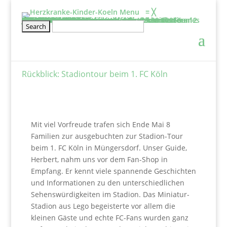
Menu
≡
╳
Informieren
Über uns
Film: Projekte der Elterninitiative
Aufgaben & Ziele
Entstehung
Satzung
Vorstand
Kontakt
Schirmherr/frau
Tätigkeitsbericht
2025
2024
2023
2022
2021
2020
Projekte
Kölner Klinikclowns
Kunsttherapie
Besuchsdienst
Elternwohnung
Netzwerke und links
Wissenswertes
BHVK
Herzfenster & Info
Newsletter BVHK
Mitmachen
Veranstaltung
Geschwisterseminar für gesunde Kinder von 6 – 12 Jahre und ihre Eltern vom 25.09. – 27.09.2026
2026-Seminar für Eltern: Wir gehe ich mit meinen Ängsten um?
Wellenreiten- und Surf Kurs für herzkranke Teenies von 12 – 18 Jahren
Klettertraining für herzkranke Kinder und Geschwister ab 6 Jahre
Rückblick
Erfahrungsberichte
Mitglied werden
Stammtisch für Eltern von herzkranken Kindern
Kontakt
Spenden
Jetzt Spenden
Spendeneinsatz
Aktuelle Spendenprojekte
Vielen Dank
Spendenbescheinigung
Freistellungsbescheid
Rückblick: Stadiontour beim 1. FC Köln
Mit viel Vorfreude trafen sich Ende Mai 8
Familien zur ausgebuchten zur Stadion-Tour
beim 1. FC Köln in Müngersdorf. Unser Guide,
Herbert, nahm uns vor dem Fan-Shop in
Empfang. Er kennt viele spannende Geschichten
und Informationen zu den unterschiedlichen
Sehenswürdigkeiten im Stadion. Das Miniatur-
Stadion aus Lego begeisterte vor allem die
kleinen Gäste und echte FC-Fans wurden ganz