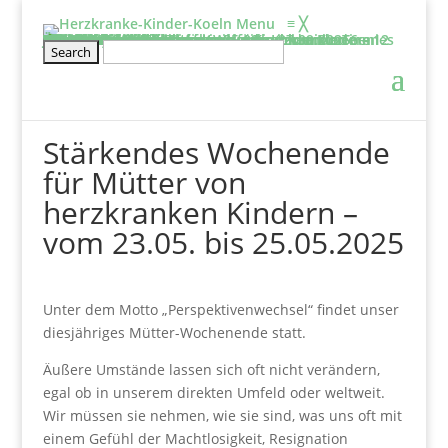
Menu
≡
╳
Informieren
Über uns
Film: Projekte der Elterninitiative
Aufgaben & Ziele
Entstehung
Satzung
Vorstand
Kontakt
Schirmherr/frau
Tätigkeitsbericht
2025
2024
2023
2022
2021
2020
Projekte
Kölner Klinikclowns
Kunsttherapie
Besuchsdienst
Elternwohnung
Netzwerke und links
Wissenswertes
BHVK
Herzfenster & Info
Newsletter BVHK
Mitmachen
Veranstaltung
Geschwisterseminar für gesunde Kinder von 6 – 12 Jahre und ihre Eltern vom 25.09. – 27.09.2026
2026-Seminar für Eltern: Wir gehe ich mit meinen Ängsten um?
Wellenreiten- und Surf Kurs für herzkranke Teenies von 12 – 18 Jahren
Klettertraining für herzkranke Kinder und Geschwister ab 6 Jahre
Rückblick
Erfahrungsberichte
Mitglied werden
Stammtisch für Eltern von herzkranken Kindern
Kontakt
Spenden
Jetzt Spenden
Spendeneinsatz
Aktuelle Spendenprojekte
Vielen Dank
Spendenbescheinigung
Freistellungsbescheid
Stärkendes Wochenende
für Mütter von
herzkranken Kindern –
vom 23.05. bis 25.05.2025
Unter dem Motto „Perspektivenwechsel“ findet unser
diesjähriges Mütter-Wochenende statt.
Äußere Umstände lassen sich oft nicht verändern,
egal ob in unserem direkten Umfeld oder weltweit.
Wir müssen sie nehmen, wie sie sind, was uns oft mit
einem Gefühl der Machtlosigkeit, Resignation