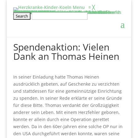
Menu
≡
╳
Informieren
Über uns
Film: Projekte der Elterninitiative
Aufgaben & Ziele
Entstehung
Satzung
Vorstand
Kontakt
Schirmherr/frau
Tätigkeitsbericht
2025
2024
2023
2022
2021
2020
Projekte
Kölner Klinikclowns
Kunsttherapie
Besuchsdienst
Elternwohnung
Netzwerke und links
Wissenswertes
BHVK
Herzfenster & Info
Newsletter BVHK
Mitmachen
Veranstaltung
Geschwisterseminar für gesunde Kinder von 6 – 12 Jahre und ihre Eltern vom 25.09. – 27.09.2026
2026-Seminar für Eltern: Wir gehe ich mit meinen Ängsten um?
Wellenreiten- und Surf Kurs für herzkranke Teenies von 12 – 18 Jahren
Klettertraining für herzkranke Kinder und Geschwister ab 6 Jahre
Rückblick
Erfahrungsberichte
Mitglied werden
Stammtisch für Eltern von herzkranken Kindern
Kontakt
Spenden
Jetzt Spenden
Spendeneinsatz
Aktuelle Spendenprojekte
Vielen Dank
Spendenbescheinigung
Freistellungsbescheid
Spendenaktion: Vielen
Dank an Thomas Heinen
In seiner Einladung hatte Thomas Heinen
ausdrücklich gebeten, auf Geschenke zu verzichten
und stattdessen für eine gemeinnützige Einrichtung
zu spenden. In seiner Rede erklärte er seine Gründe
für diese Bitte. Thomas verdankt der Großzügigkeit
anderer sein Leben. Mit einem Herzfehler geboren,
konnte er allein durch eine Operation gerettet
werden. Da in den 60er-Jahren eine solche OP nur in
den USA durchgeführt werden konnte, waren seine