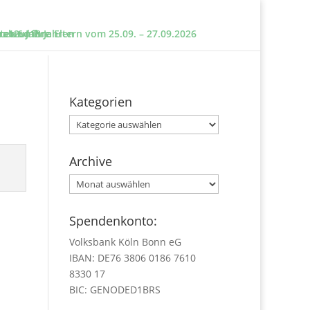
e und ihre Eltern vom 25.09. – 27.09.2026
sten um?
n 12 – 18 Jahren
 ab 6 Jahre
Kategorien
Kategorien
Archive
Archive
Spendenkonto:
Volksbank Köln Bonn eG
IBAN: DE76 3806 0186 7610
8330 17
BIC: GENODED1BRS