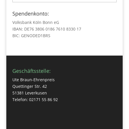
Spendenkonto:
Volksbank Köln Bonn eG
IBAN: DE76 3806 0186 7610 8330 17
BIC: GENODED1BRS
Geschäftsstelle:
Ute Braun-Ehrenpreis
Quettinger Str. 42
51381 Leverkusen
Telefon: 02171 55 86 92