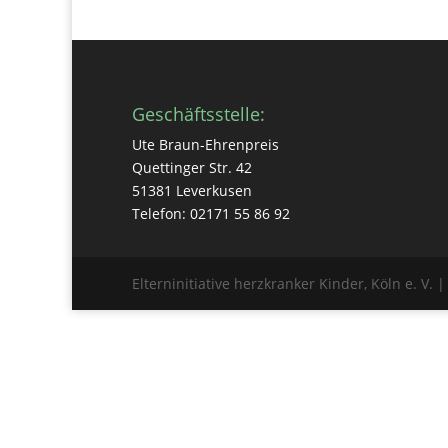
Geschäftsstelle:
Ute Braun-Ehrenpreis
Quettinger Str. 42
51381 Leverkusen
Telefon: 02171 55 86 92
Elterninitiative herzkranker Kinder, Köln e. V. 