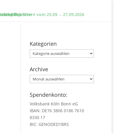
e und ihre Eltern vom 25.09. – 27.09.2026
sten um?
n 12 – 18 Jahren
 ab 6 Jahre
Kategorien
Kategorien
Archive
Archive
Spendenkonto:
Volksbank Köln Bonn eG
IBAN: DE76 3806 0186 7610
8330 17
BIC: GENODED1BRS