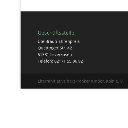
Geschäftsstelle:
Ute Braun-Ehrenpreis
Quettinger Str. 42
51381 Leverkusen
Telefon: 02171 55 86 92
Elterninitiative herzkranker Kinder, Köln e. V. 