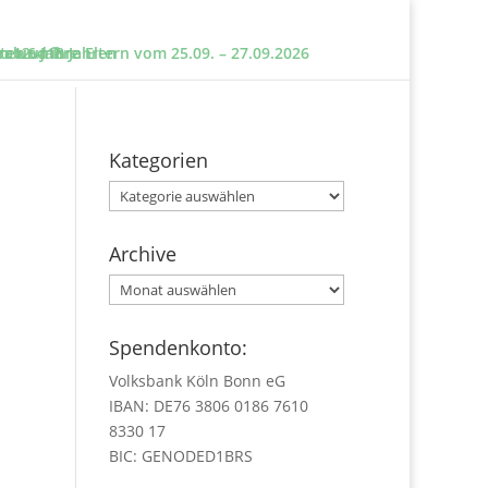
e und ihre Eltern vom 25.09. – 27.09.2026
sten um?
n 12 – 18 Jahren
 ab 6 Jahre
Kategorien
Kategorien
Archive
Archive
Spendenkonto:
Volksbank Köln Bonn eG
IBAN: DE76 3806 0186 7610
8330 17
BIC: GENODED1BRS