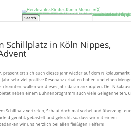
Menu
≡
╳
Informieren
Über uns
Film: Projekte der Elterninitiative
Aufgaben & Ziele
Entstehung
Satzung
Vorstand
Kontakt
Schirmherr/frau
Tätigkeitsbericht
2025
2024
2023
2022
2021
2020
Projekte
Kölner Klinikclowns
Kunsttherapie
Besuchsdienst
Elternwohnung
Netzwerke und links
Wissenswertes
BHVK
Herzfenster & Info
Newsletter BVHK
Mitmachen
Veranstaltung
Geschwisterseminar für gesunde Kinder von 6 – 12 Jahr
2026-Seminar für Eltern: Wir gehe ich mit meinen Äng
Wellenreiten- und Surf Kurs für herzkranke Teenies vo
Klettertraining für herzkranke Kinder und Geschwister
Rückblick
Erfahrungsberichte
Mitglied werden
Stammtisch für Eltern von herzkranken Kindern
Kontakt
Spenden
Jetzt Spenden
Spendeneinsatz
Aktuelle Spendenprojekte
Vielen Dank
Spendenbescheinigung
Freistellungsbescheid
Schillplatz in Köln Nippes,
 Advent
.V. präsentiert sich auch dieses Jahr wieder auf dem Nikolausmarkt
s Jahr sehr viel positive Resonanz erhalten haben und einen Meng
en konnten, wollen wir dieses Jahr daran anknüpfen. Der Nikolaus
 bietet neben einem Bühnenprogramm auch viele Gelegenheiten, 
dem Schillpatz vertreten, Schaut doch mal vorbei und überzeugt eu
feld genäht, gebastelt und gekocht, so, dass wir mit einem
bedanken wir uns herzlich bei allen fleißigen Helfern!