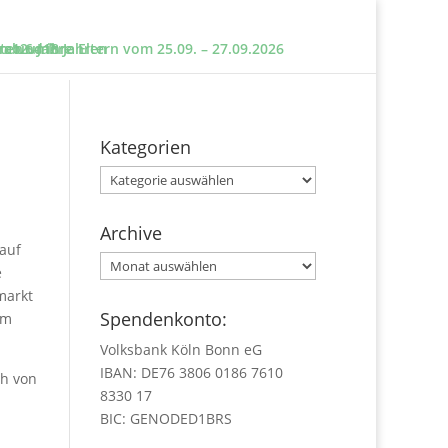
e und ihre Eltern vom 25.09. – 27.09.2026
sten um?
n 12 – 18 Jahren
 ab 6 Jahre
Kategorien
Kategorien
Archive
 auf
Archive
e
markt
Spendenkonto:
um
Volksbank Köln Bonn eG
IBAN: DE76 3806 0186 7610
ch von
8330 17
BIC: GENODED1BRS