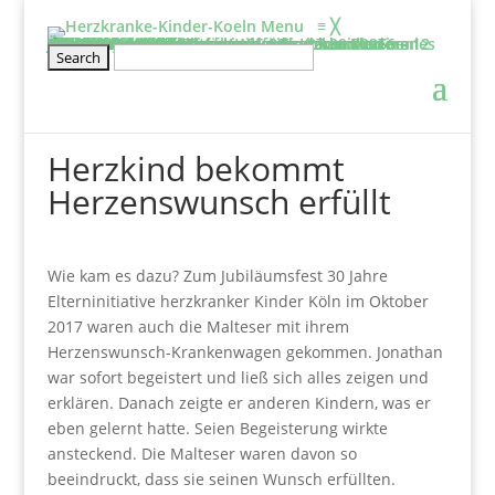
Menu
≡
╳
Informieren
Über uns
Film: Projekte der Elterninitiative
Aufgaben & Ziele
Entstehung
Satzung
Vorstand
Kontakt
Schirmherr/frau
Tätigkeitsbericht
2025
2024
2023
2022
2021
2020
Projekte
Kölner Klinikclowns
Kunsttherapie
Besuchsdienst
Elternwohnung
Netzwerke und links
Wissenswertes
BHVK
Herzfenster & Info
Newsletter BVHK
Mitmachen
Veranstaltung
Geschwisterseminar für gesunde Kinder von 6 – 12 Jahre und ihre Eltern vom 25.09. – 27.09.2026
2026-Seminar für Eltern: Wir gehe ich mit meinen Ängsten um?
Wellenreiten- und Surf Kurs für herzkranke Teenies von 12 – 18 Jahren
Klettertraining für herzkranke Kinder und Geschwister ab 6 Jahre
Rückblick
Erfahrungsberichte
Mitglied werden
Stammtisch für Eltern von herzkranken Kindern
Kontakt
Spenden
Jetzt Spenden
Spendeneinsatz
Aktuelle Spendenprojekte
Vielen Dank
Spendenbescheinigung
Freistellungsbescheid
Herzkind bekommt
Herzenswunsch erfüllt
Wie kam es dazu? Zum Jubiläumsfest 30 Jahre
Elterninitiative herzkranker Kinder Köln im Oktober
2017 waren auch die Malteser mit ihrem
Herzenswunsch-Krankenwagen gekommen. Jonathan
war sofort begeistert und ließ sich alles zeigen und
erklären. Danach zeigte er anderen Kindern, was er
eben gelernt hatte. Seien Begeisterung wirkte
ansteckend. Die Malteser waren davon so
beeindruckt, dass sie seinen Wunsch erfüllten.