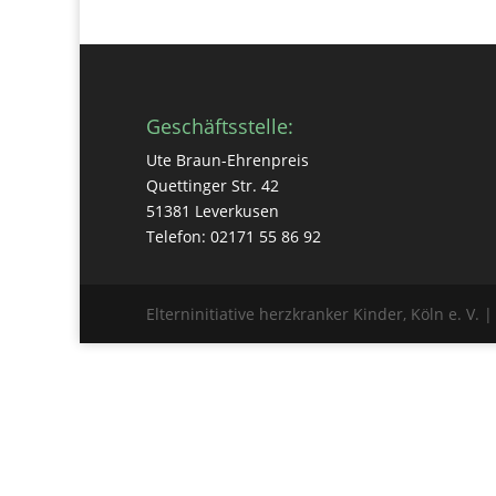
Geschäftsstelle:
Ute Braun-Ehrenpreis
Quettinger Str. 42
51381 Leverkusen
Telefon: 02171 55 86 92
Elterninitiative herzkranker Kinder, Köln e. V. 