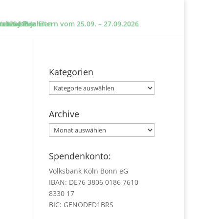
e und ihre Eltern vom 25.09. – 27.09.2026
sten um?
n 12 – 18 Jahren
 ab 6 Jahre
Kategorien
Kategorien
Archive
Archive
Spendenkonto:
Volksbank Köln Bonn eG
IBAN: DE76 3806 0186 7610
8330 17
BIC: GENODED1BRS