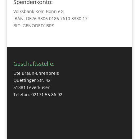
Spendenkonto:
Volksbank Köln Bonn eG
IBAN: DE76 3806 0186 7610 8330 17
BIC: GENODED1BRS
Geschäftsstelle:
Ute Braun-Ehrenpreis
Quettinger Str. 42
51381 Leverkusen
Telefon: 02171 55 86 92