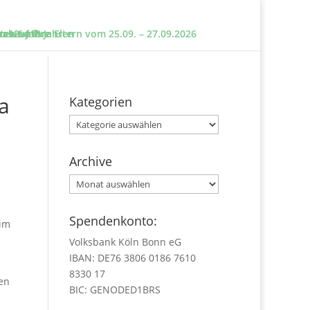
e und ihre Eltern vom 25.09. – 27.09.2026
sten um?
n 12 – 18 Jahren
 ab 6 Jahre
a
Kategorien
Kategorien
Archive
Archive
Spendenkonto:
 im
Volksbank Köln Bonn eG
IBAN: DE76 3806 0186 7610
8330 17
en
BIC: GENODED1BRS