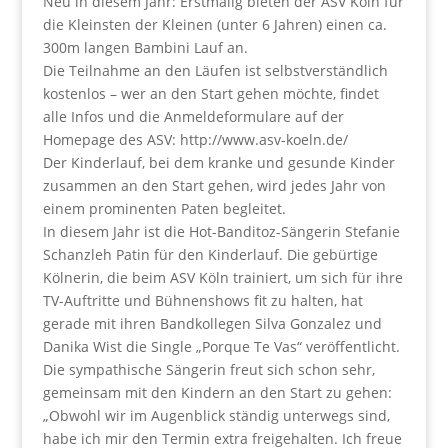
Neu in diesem Jahr: Erstmalig bieten der ASV Köln für
die Kleinsten der Kleinen (unter 6 Jahren) einen ca.
300m langen Bambini Lauf an.
Die Teilnahme an den Läufen ist selbstverständlich
kostenlos – wer an den Start gehen möchte, findet
alle Infos und die Anmeldeformulare auf der
Homepage des ASV: http://www.asv-koeln.de/
Der Kinderlauf, bei dem kranke und gesunde Kinder
zusammen an den Start gehen, wird jedes Jahr von
einem prominenten Paten begleitet.
In diesem Jahr ist die Hot-Banditoz-Sängerin Stefanie
Schanzleh Patin für den Kinderlauf. Die gebürtige
Kölnerin, die beim ASV Köln trainiert, um sich für ihre
TV-Auftritte und Bühnenshows fit zu halten, hat
gerade mit ihren Bandkollegen Silva Gonzalez und
Danika Wist die Single „Porque Te Vas“ veröffentlicht.
Die sympathische Sängerin freut sich schon sehr,
gemeinsam mit den Kindern an den Start zu gehen:
„Obwohl wir im Augenblick ständig unterwegs sind,
habe ich mir den Termin extra freigehalten. Ich freue