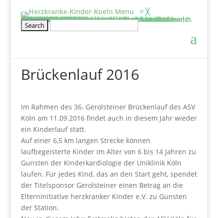
Menu
≡
╳
Informieren
Über uns
Film: Projekte der Elterninitiative
Aufgaben & Ziele
Entstehung
Satzung
Vorstand
Kontakt
Schirmherr/frau
Tätigkeitsbericht
2025
2024
2023
2022
2021
2020
Projekte
Kölner Klinikclowns
Kunsttherapie
Besuchsdienst
Elternwohnung
Netzwerke und links
Wissenswertes
BHVK
Herzfenster & Info
Newsletter BVHK
Mitmachen
Veranstaltung
Geschwisterseminar für gesunde Kinder von 6 – 12 Jahre und ihre Eltern vom 25.09. – 27.09.2026
2026-Seminar für Eltern: Wir gehe ich mit meinen Ängsten um?
Wellenreiten- und Surf Kurs für herzkranke Teenies von 12 – 18 Jahren
Klettertraining für herzkranke Kinder und Geschwister ab 6 Jahre
Rückblick
Erfahrungsberichte
Mitglied werden
Stammtisch für Eltern von herzkranken Kindern
Kontakt
Spenden
Jetzt Spenden
Spendeneinsatz
Aktuelle Spendenprojekte
Vielen Dank
Spendenbescheinigung
Freistellungsbescheid
Brückenlauf 2016
Im Rahmen des 36. Gerolsteiner Brückenlauf des ASV
Köln am 11.09.2016 findet auch in diesem Jahr wieder
ein Kinderlauf statt.
Auf einer 6,5 km langen Strecke können
laufbegeisterte Kinder im Alter von 6 bis 14 Jahren zu
Gunsten der Kinderkardiologie der Uniklinik Köln
laufen. Für jedes Kind, das an den Start geht, spendet
der Titelsponsor Gerolsteiner einen Betrag an die
Elterninitiative herzkranker Kinder e.V. zu Gunsten
der Station.