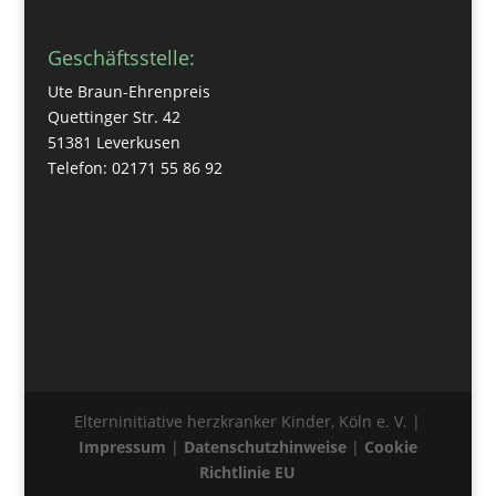
Geschäftsstelle:
Ute Braun-Ehrenpreis
Quettinger Str. 42
51381 Leverkusen
Telefon: 02171 55 86 92
Elterninitiative herzkranker Kinder, Köln e. V. |
Impressum
|
Datenschutzhinweise
|
Cookie
Richtlinie EU