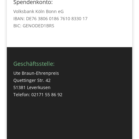
Spendenkonto:
Volksbank Köln Bonn eG
IBAN: DE76 3806 0186 7610 8330 17
BIC: GENODED1BRS
Geschäftsstelle:
Ute Braun-Ehrenpreis
Quettinger Str. 42
51381 Leverkusen
Telefon: 02171 55 86 92