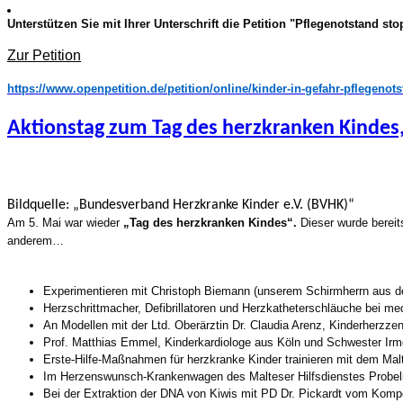
Unterstützen Sie mit Ihrer Unterschrift die Petition "Pflegenotstand st
Zur Petition
https://www.openpetition.de/petition/online/kinder-in-gefahr-pflegenot
Aktionstag zum Tag des herzkranken Kindes,
Bildquelle: „Bundesverband Herzkranke Kinder e.V. (BVHK)“
Am 5. Mai war wieder
„Tag des herzkranken Kindes“.
Dieser wurde berei
anderem…
Experimentieren mit Christoph Biemann (unserem Schirmherrn aus de
Herzschrittmacher, Defibrillatoren und Herzkatheterschläuche bei me
An Modellen mit der Ltd. Oberärztin Dr. Claudia Arenz, Kinderherzzent
Prof. Matthias Emmel, Kinderkardiologe aus Köln und Schwester Irmg
Erste-Hilfe-Maßnahmen für herzkranke Kinder trainieren mit dem Malt
Im Herzenswunsch-Krankenwagen des Malteser Hilfsdienstes Probel
Bei der Extraktion der DNA von Kiwis mit PD Dr. Pickardt vom Komp