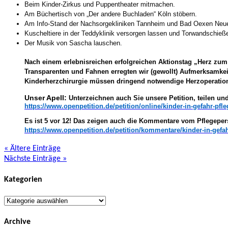
Beim Kinder-Zirkus und Puppentheater mitmachen.
Am Büchertisch von „Der andere Buchladen“ Köln stöbern.
Am Info-Stand der Nachsorgekliniken Tannheim und Bad Oexen Neues
Kuscheltiere in der Teddyklinik versorgen lassen und Torwandschieße
Der Musik von Sascha lauschen.
Nach einem erlebnisreichen erfolgreichen Aktionstag „Herz zum 
Transparenten und Fahnen erregten wir (gewollt) Aufmerksamkeit
Kinderherzchirurgie müssen dringend notwendige Herzoperati
Unser Apell:
Unterzeichnen auch Sie unsere Petition, teilen und
https://www.openpetition.de/petition/online/kinder-in-gefahr-pf
Es ist 5 vor 12! Das zeigen auch die Kommentare vom Pflegepers
https://www.openpetition.de/petition/kommentare/kinder-in-gef
« Ältere Einträge
Nächste Einträge »
Kategorien
Kategorien
Archive