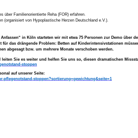
 über Familienorientierte Reha (FOR) erfahren.
n (organisiert von Hypoplastische Herzen Deutschland e.V.).
Anfassen“ in Köln starteten wir mit etwa 75 Personen zur Demo über den
 für das drängende Problem: Betten auf Kinderintensivstationen müssen 
onen abgesagt bzw. um mehrere Monate verschoben werden.
 leiten Sie es weiter und helfen Sie uns so, diesen dramatischen Misssta
legenotstand-stoppen
onal auf unserer Seite:
ahr-pflegenotstand-stoppen?sortierung=gewichtung&seite=1