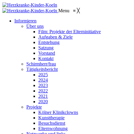
Menu
≡
╳
Informieren
Über uns
Film: Projekte der Elterninitiative
Aufgaben & Ziele
Entstehung
Satzung
Vorstand
Kontakt
Schirmherr/frau
Tätigkeitsbericht
2025
2024
2023
2022
2021
2020
Projekte
Kölner Klinikclowns
Kunsttherapie
Besuchsdienst
Elternwohnung
Netzwerke und links