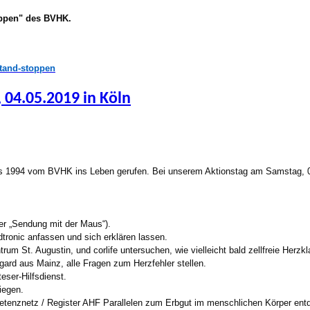
oppen"
des BVHK.
stand-stoppen
 04.05.2019 in Köln
ts 1994 vom BVHK ins Leben gerufen. Bei unserem Aktionstag am Samstag, 04
r „Sendung mit der Maus“).
dtronic anfassen und sich erklären lassen.
rum St. Augustin, und corlife untersuchen, wie vielleicht bald zellfreie Herzkl
ard aus Mainz, alle Fragen zum Herzfehler stellen.
eser-Hilfsdienst.
iegen.
etenznetz / Register AHF Parallelen zum Erbgut im menschlichen Körper ent