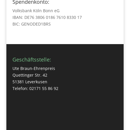
Spendenkonto:
Volksbank Köln Bonn eG
IBAN: DE76 3806 0186 7610 8330 17
BIC: GENODED1BRS
Geschäftsstelle:
Ute Braun-Ehrenpreis
Quettinger Str. 42
51381 Leverkusen
Telefon: 02171 55 86 92